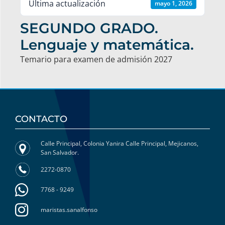
Última actualización
mayo 1, 2026
SEGUNDO GRADO.
Lenguaje y matemática.
Temario para examen de admisión 2027
CONTACTO
Calle Principal, Colonia Yanira Calle Principal, Mejicanos,
San Salvador.
2272-0870
7768 - 9249
maristas.sanalfonso